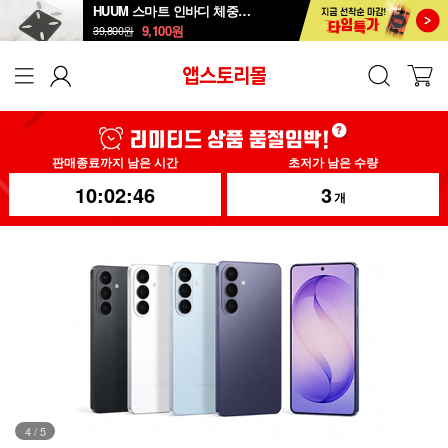
HUUM 스마트 인바디 체중계 SB-108B
9,100
원
39,800
원
판매종료까지 남은 시간
초저가 남은 수량
10:02:44
3
개
4
/
5