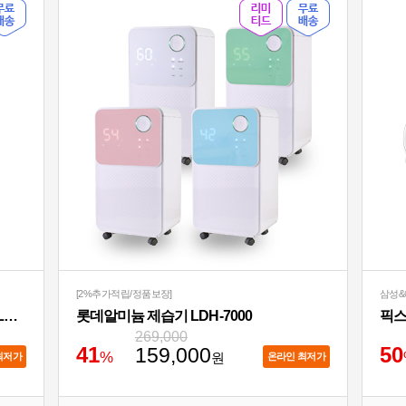
[2%추가적립/정품보장]
삼성&
아이랩 윈드블라스터 에어건+청소기 iLAB-WBT
롯데알미늄 제습기 LDH-7000
269,000
4
1
5
0
159,000
%
원
최저가
온라인 최저가