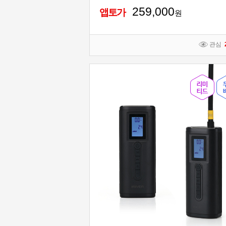
259,000
앱토가
원
관심