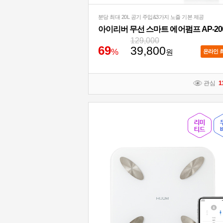
분당 최대 20L 공기 주입&3가지 노즐 기본 제공
아이리버 무선 스마트 에어펌프 AP-20
129,000
6
9
39,800
%
원
온라인 
관심
1