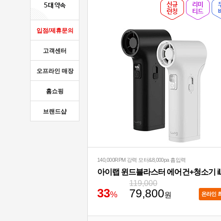
입점/제휴문의
고객센터
오프라인 매장
홈쇼핑
브랜드샵
140,000RPM 강력 모터&8,000pa 흡입력
119,000
3
3
79,800
%
원
온라인 