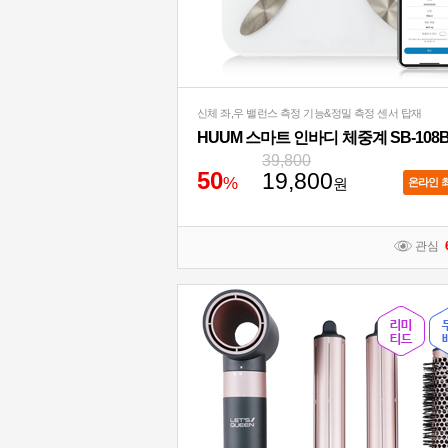
신체 좌,우 밸런스 측정 기능&정밀 측정 센서 탑재
HUUM 스마트 인바디 체중계 SB-108
39,800
5
0
19,800
%
원
온라인 
관심