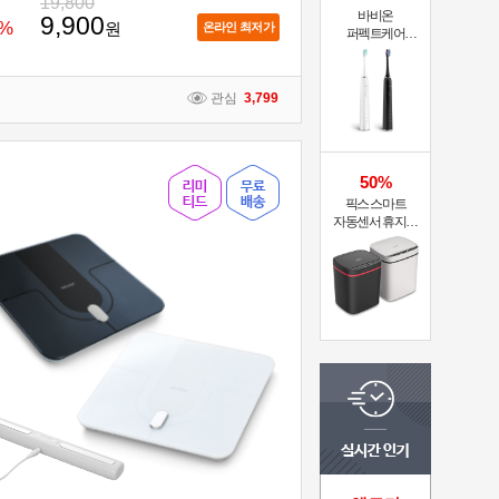
19,800
바비온
9,900
%
원
온라인 최저가
퍼펙트케어
퓨어슬림
음파전동칫솔
관심
3,799
50%
픽스 스마트
자동센서 휴지통
XSW-301