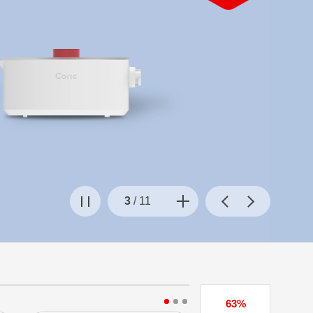
4
/
11
63%