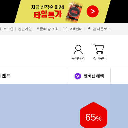
로그인
간편가입
주문/배송 조회
1:1 고객센터
앱 다운로드
구매내역
장바구니
이벤트
멤버십 혜택
33
63
50
65
65
50
47
46
69
50
33
63
앱토가
%
%
%
%
%
%
%
%
%
%
%
%