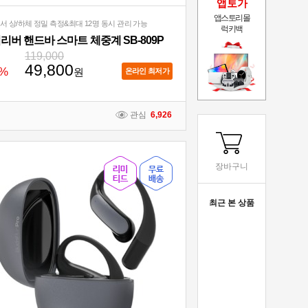
앱토가
앱스토리몰
센서 상/하체 정밀 측정&최대 12명 동시 관리 가능
럭키백
리버 핸드바 스마트 체중계 SB-809P
119,000
49,800
%
원
온라인 최저가
관심
6,926
장바구니
최근 본 상품