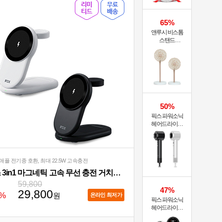
65%
앤루시 비스톰
스탠드
써큘레이터 ASF-
200A
50%
픽스 파워소닉
헤어드라이기
XHS-701
애플 전기종 호환, 최대 22.5W 고속충전
픽스 3in1 마그네틱 고속 무선 충전 거치대 XWC-502
59,800
47%
29,800
%
원
온라인 최저가
픽스 파워소닉
헤어드라이기
XHS-702