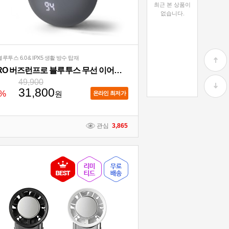
최근 본 상품이
없습니다.
루투스 6.0 & IPX5 생활 방수 탑재
ACRO 버즈런프로 블루투스 무선 이어폰 AE-201
49,900
31,800
%
원
온라인 최저가
관심
3,865