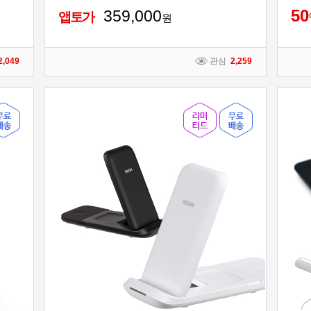
5
0
359,000
앱토가
원
2,049
관심
2,259