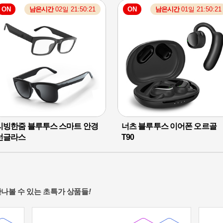
ON
남은시간
02일 21:50:20
ON
남은시간
01일 21:50:20
49,800
109,000
원
원
%
%
25,500
27,400
원
원
리빙한줌 블루투스 스마트 안경
너츠 블루투스 이어폰 오르골
선글라스
T90
나볼 수 있는 초특가 상품들
!