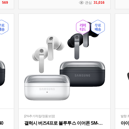
심
569
관심
31,016
[2%추가적립/정품보장]
발향 
40
갤럭시 버즈4프로 블루투스 이어폰 SM-R640
아이