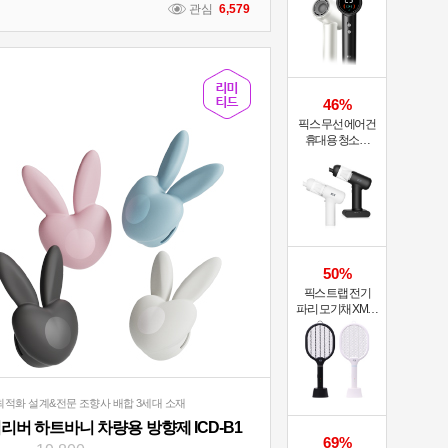
관심
6,579
46%
픽스 무선 에어건
휴대용 청소기
PRO XVC-501
50%
픽스 트랩 전기
파리 모기채 XMR-
301
최적화 설계&전문 조향사 배합 3세대 소재
리버 하트바니 차량용 방향제 ICD-B1
69%