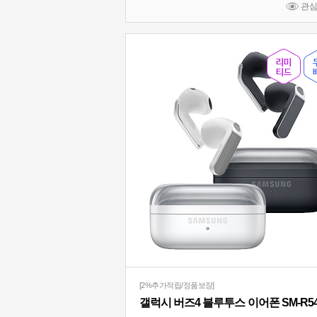
관
[2%추가적립/정품보장]
갤럭시 버즈4 블루투스 이어폰 SM-R5