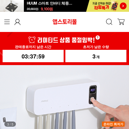
HUUM 스마트 인바디 체중계 SB-108B
9,100
원
39,800
원
판매종료까지 남은 시간
초저가 남은 수량
03:37:56
3
개
4
/
5
온라인 최저가