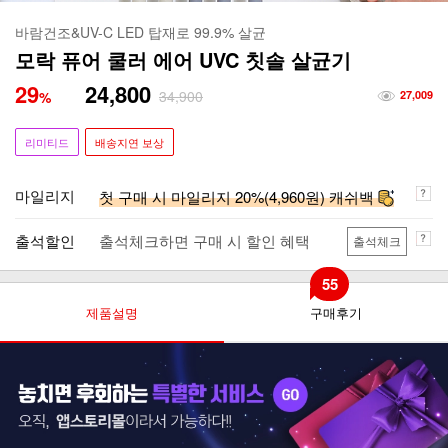
바람건조&UV-C LED 탑재로 99.9% 살균
모락 퓨어 쿨러 에어 UVC 칫솔 살균기
29
24,800
34,900
%
27,009
리미티드
배송지연 보상
마일리지
첫 구매 시 마일리지 20%(4,960원) 캐쉬백
출석할인
출석체크하면 구매 시 할인 혜택
출석체크
55
제품설명
구매후기