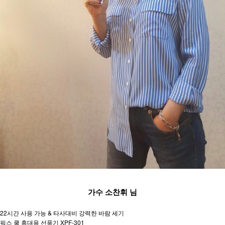
가수 소찬휘 님
22시간 사용 가능 & 타사대비 강력한 바람 세기
픽스 쿨 휴대용 선풍기 XPF-301