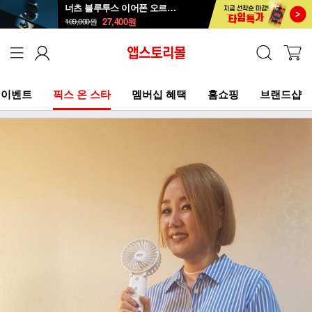
너츠 블루투스 이어폰 오르골 T90
27,400
원
109,000
원
이벤트
픽스 온 스타
멤버십 혜택
홈쇼핑
브랜드샵