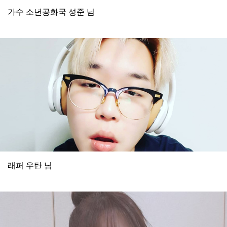
가수 소년공화국 성준 님
래퍼 우탄 님