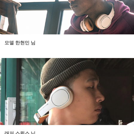
모델 한현민 님
래퍼 스윙스 님