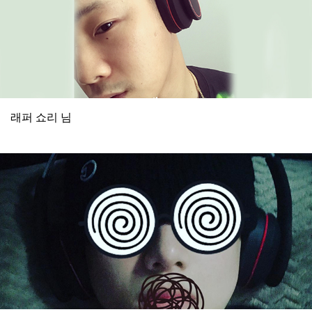
래퍼 쇼리 님