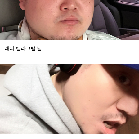
래퍼 킬라그램 님