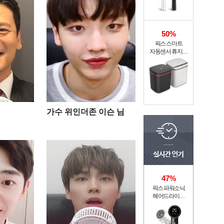
50%
픽스 스마트
자동센서 휴지통
XSW-301
가수 위인더존 이슨 님
47%
픽스 파워소닉
헤어드라이기
XHS-702