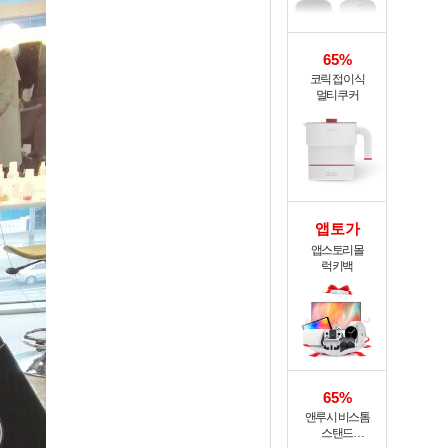
65%
코릭 접이식
멀티쿠커
앱토가
앱스토리몰
럭키백
65%
앤루시 비스톰
스탠드