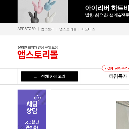
아이리버 하트바니
발향 최적화 설계&전문
APPSTORY
앱스토리
앱스토리몰
서포터즈
ON
선착순 마
타임특가
전체 카테고리