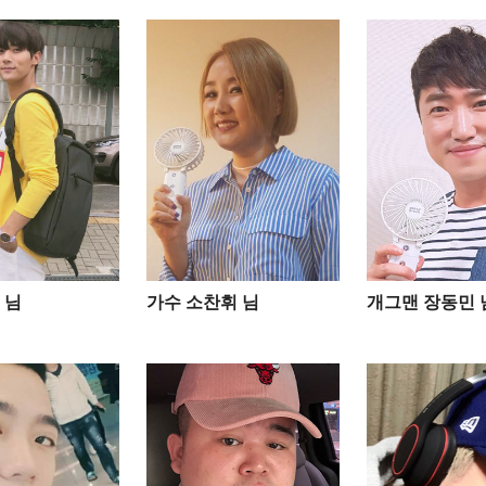
님​
가수 소찬휘 님
개그맨 장동민 