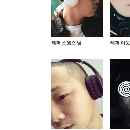
래퍼 스윙스 님
래퍼 아웃