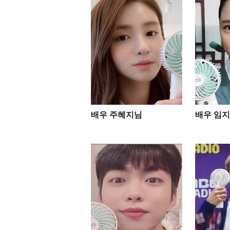
배우 주혜지님
배우 임지