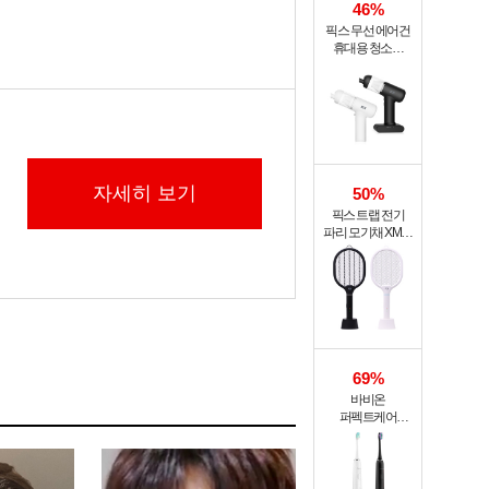
46%
픽스 무선 에어건
휴대용 청소기
PRO XVC-501
자세히 보기
50%
픽스 트랩 전기
파리 모기채 XMR-
301
69%
바비온
퍼펙트케어
퓨어슬림
음파전동칫솔