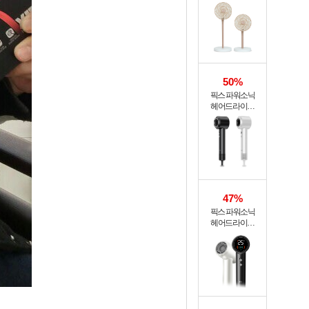
써큘레이터 ASF-
200A
50%
픽스 파워소닉
헤어드라이기
XHS-701
47%
픽스 파워소닉
헤어드라이기
XHS-702