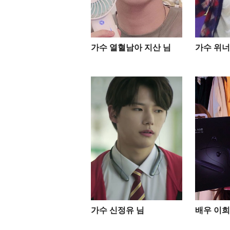
가수 열혈남아 지산 님
가수 위너
가수 신정유 님
배우 이희