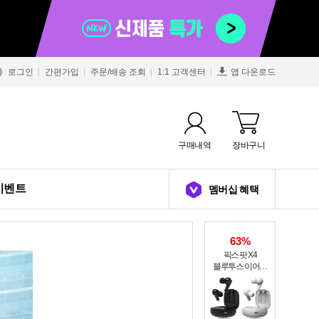
로그인
간편가입
주문/배송 조회
1:1 고객센터
앱 다운로드
구매내역
장바구니
이벤트
멤버십 혜택
63%
픽스 팟 X4
블루투스 이어폰
XWS-303