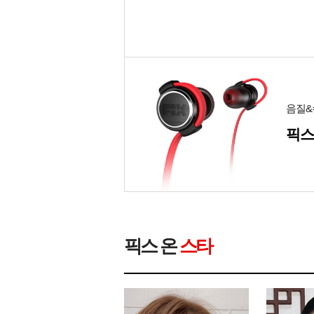
음질&
픽스
픽스 온
스타