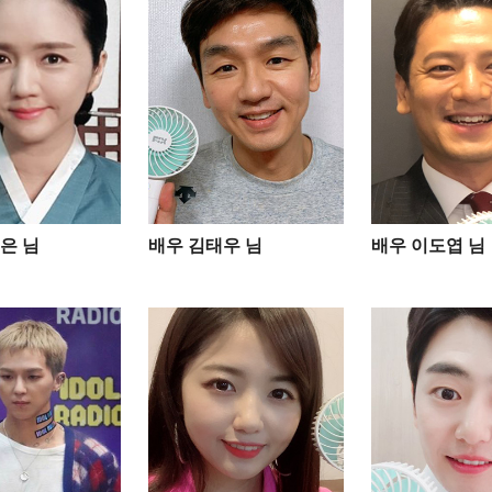
은 님
배우 김태우 님
배우 이도엽 님