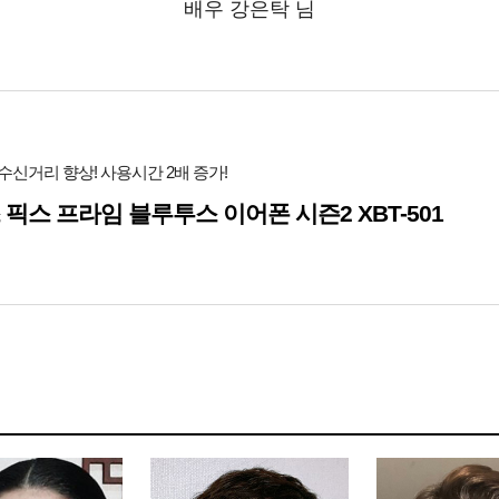
배우 강은탁 님
수신거리 향상! 사용시간 2배 증가!
 픽스 프라임 블루투스 이어폰 시즌2 XBT-501