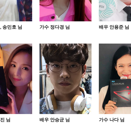
, 송민호 님
가수 정다경 님
배우 안용준 님
진 님
배우 안승균 님
가수 나다 님