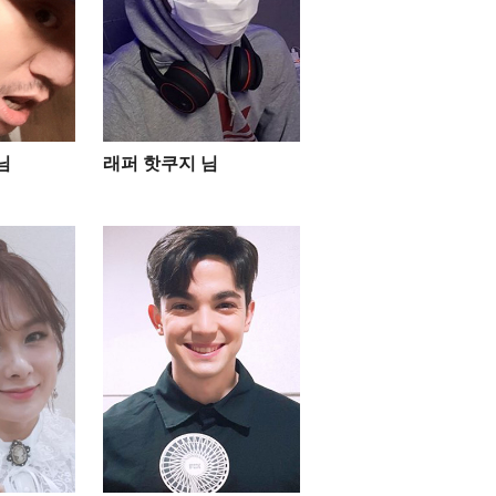
님
래퍼 핫쿠지 님