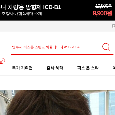
19,800
원
 차량용 방향제 ICD-B1
9,900
원
 조향사 배합 3세대 소재
감
특가 기획전
출석·혜택
픽스 온 스타