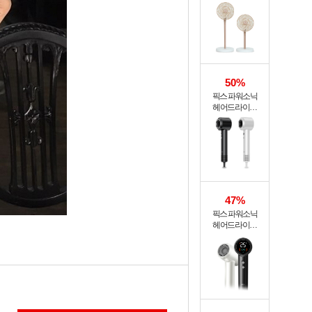
써큘레이터 ASF-
200A
50%
픽스 파워소닉
헤어드라이기
XHS-701
47%
픽스 파워소닉
헤어드라이기
XHS-702