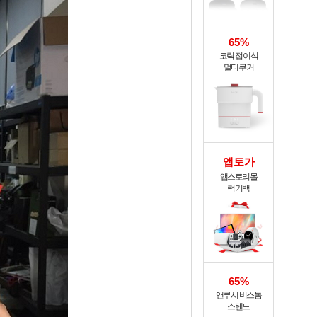
65%
코릭 접이식
멀티쿠커
앱토가
앱스토리몰
럭키백
65%
앤루시 비스톰
스탠드