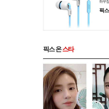
하우징
픽스
픽스 온
스타