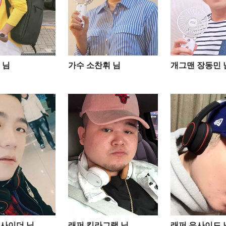
님​
가수 소찬휘 님
개그맨 장동민 
사이더 님
래퍼 킬라그램 님
래퍼 우사이드 