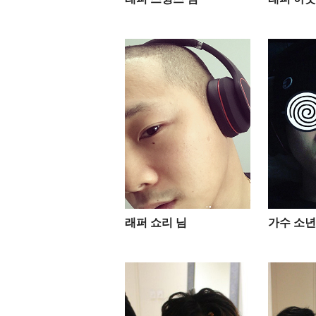
래퍼 쇼리 님
가수 소년