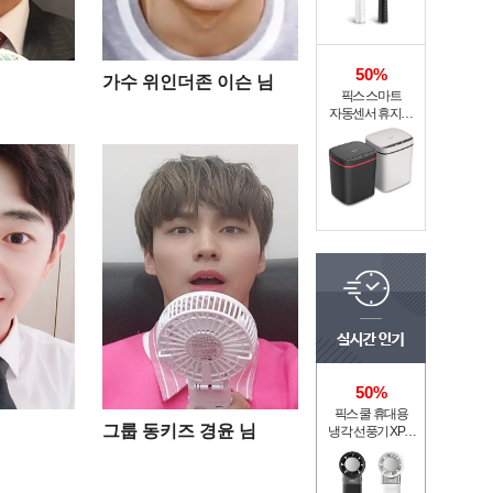
50%
가수 위인더존 이슨 님
픽스 스마트
자동센서 휴지통
XSW-301
50%
픽스 쿨 휴대용
그룹 동키즈 경윤 님
냉각 선풍기 XPF-
502