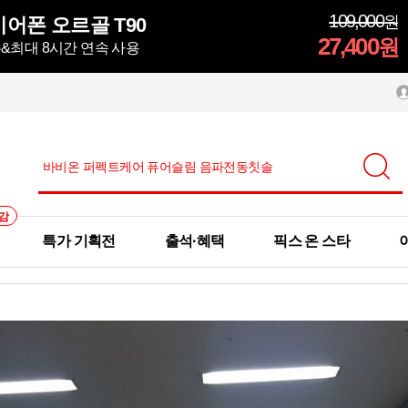
109,000
원
어폰 오르골 T90
27,400
원
방수&최대 8시간 연속 사용
감
특가 기획전
출석·혜택
픽스 온 스타