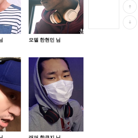
님
모델 한현민 님
님
래퍼 핫쿠지 님