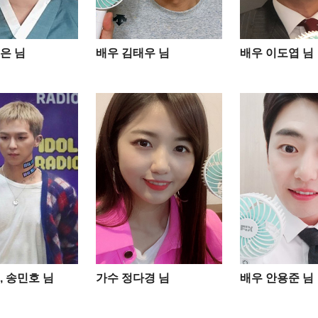
은 님
배우 김태우 님
배우 이도엽 님
, 송민호 님
가수 정다경 님
배우 안용준 님