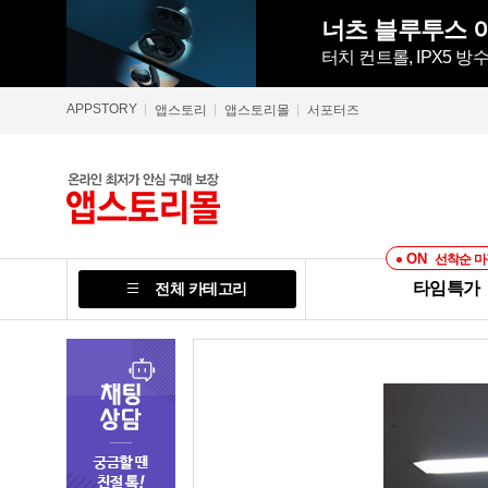
너츠 블루투스 이
터치 컨트롤, IPX5 
APPSTORY
앱스토리
앱스토리몰
서포터즈
ON
선착순 마
타임특가
전체 카테고리