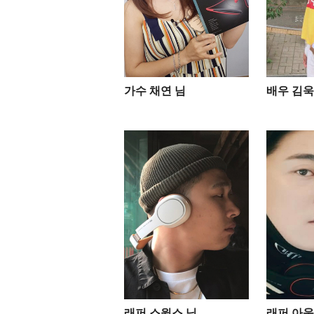
가수 채연 님
배우 김욱 
래퍼 스윙스 님
래퍼 아웃