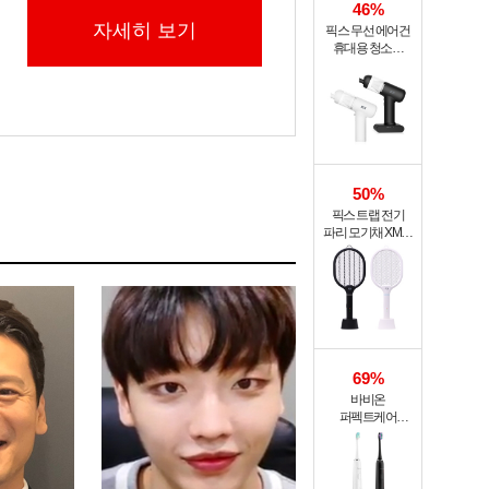
46%
자세히 보기
픽스 무선 에어건
휴대용 청소기
PRO XVC-501
50%
픽스 트랩 전기
파리 모기채 XMR-
301
69%
바비온
퍼펙트케어
퓨어슬림
음파전동칫솔