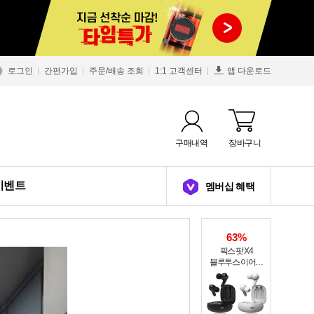
로그인
간편가입
주문/배송 조회
1:1 고객센터
앱 다운로드
구매내역
장바구니
이벤트
멤버십 혜택
63%
픽스 팟 X4
블루투스 이어폰
XWS-303