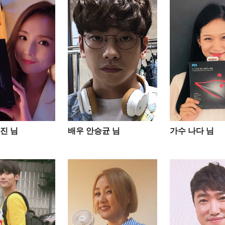
진 님
배우 안승균 님
가수 나다 님