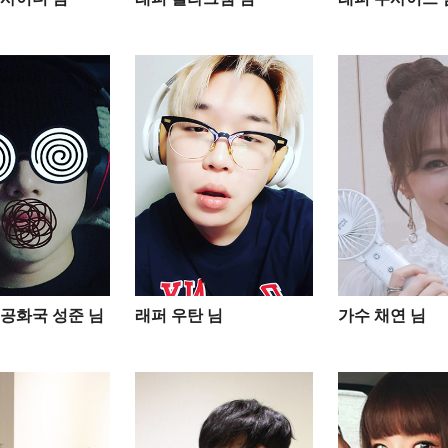
공화국 성준 님
래퍼 우탄 님
가수 채연 님