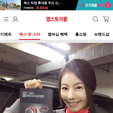
픽스 빅팬 휴대용 무선 선풍기 XPF-702
29,900
원
79,800
원
이벤트
픽스 온 스타
멤버십 혜택
홈쇼핑
브랜드샵