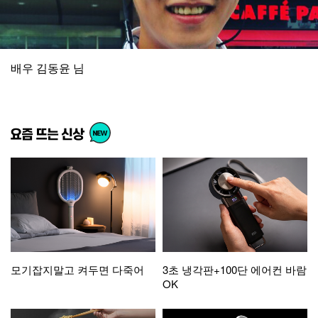
배우 김동윤 님
모기잡지말고 켜두면 다죽어
3초 냉각판+100단 에어컨 바람
OK