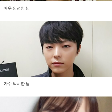
배우 안선영 님
가수 박시환 님