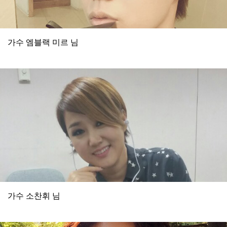
가수 엠블랙 미르 님
가수 소찬휘 님